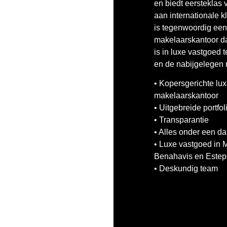
en biedt eersteklas
aan internationale kl
is tegenwoordig ee
makelaarskantoor da
is in luxe vastgoed 
en de nabijgelegen r
• Kopersgerichte lu
makelaarskantoor
• Uitgebreide portfol
• Transparantie
• Alles onder een da
• Luxe vastgoed in M
Benahavis en Este
• Deskundig team