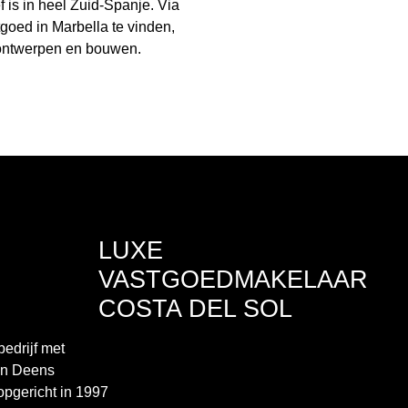
is in heel Zuid-Spanje. Via
goed in Marbella te vinden,
l ontwerpen en bouwen.
LUXE
VASTGOEDMAKELAAR
COSTA DEL SOL
edrijf met
en Deens
pgericht in 1997