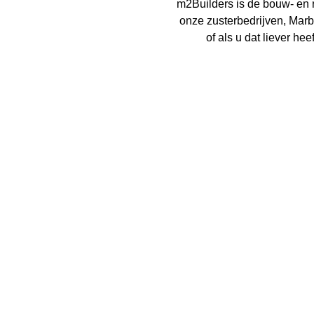
m2Builders is de bouw- en 
onze zusterbedrijven, Marb
of als u dat liever h
m2Casas
OP MAAT
GEMAAKTE
WONINGEN