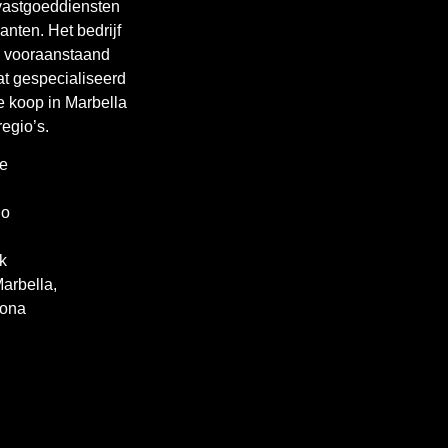
 vastgoeddiensten
anten. Het bedrijf
n vooraanstaand
t gespecialiseerd
te koop in Marbella
egio’s.
xe
io
k
arbella,
pona